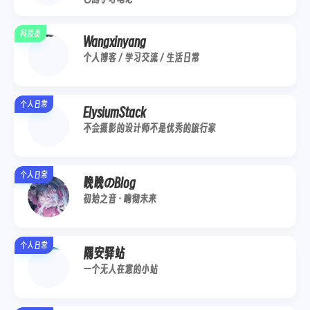
科技类
Wangxinyang
个人博客 / 学习交流 / 生活日常
个人日常
ElysiumStack
不会摄影的设计师不是优秀的旅行家
个人日常
晚晚のBlog
初始之音 · 响彻未来
个人日常
隅安驿站
一个无人在意的小站