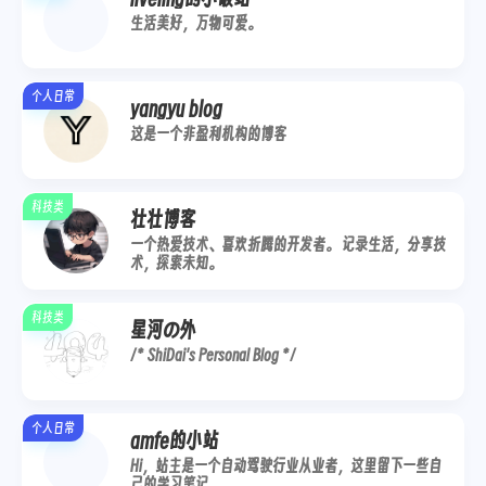
生活美好，万物可爱。
个人日常
yangyu blog
这是一个非盈利机构的博客
微信
支付宝
科技类
壮壮博客
一个热爱技术、喜欢折腾的开发者。 记录生活，分享技
术，探索未知。
科技类
星河の外
/* ShiDai's Personal Blog */
个人日常
amfe的小站
Hi，站主是一个自动驾驶行业从业者，这里留下一些自
己的学习笔记