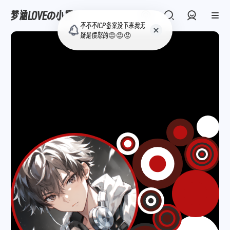
梦涵LOVEの小窝
准备恢复更新啦~~~
登录
不不不ICP备案没下
来我无疑是愤怒的
😡😡😡