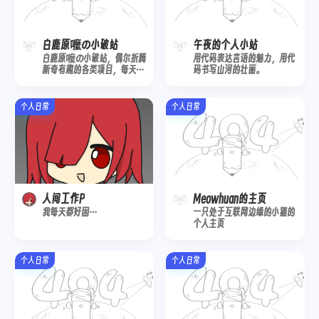
白鹿原嚒の小破站
午夜的个人小站
白鹿原嚒の小破站，偶尔折腾
用代码表达言语的魅力，用代
新奇有趣的各类项目，每天和
码书写山河的壮丽。
AI 斗智斗勇以开发网站新功
能。
个人日常
个人日常
人间工作P
Meowhuan的主页
我每天都好困…
一只处于互联网边缘的小猫的
个人主页
个人日常
个人日常