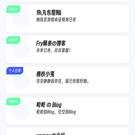
科技类
魚丸包粗麵
她说若我惜命证明我已老
科技类
Fry酥条の博客
未来已来，尽在掌握！
个人日常
楠枝小笺
安安静静的存在，就已经很好啦。
科技类
崆崆 の Blog
崆崆的Blog，空空的Blog