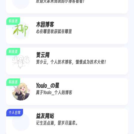
欢迎大家来到我的小博客看看！
科技类
木因博客
心在哪里收获就在哪里
科技类
贺云网
贺小云，个人技术博客，憧憬成为技术大佬！
科技类
Youlo_の星
属于Youlo_个人的博客
个人日常
益友网站
记生活点滴，留岁月温柔。