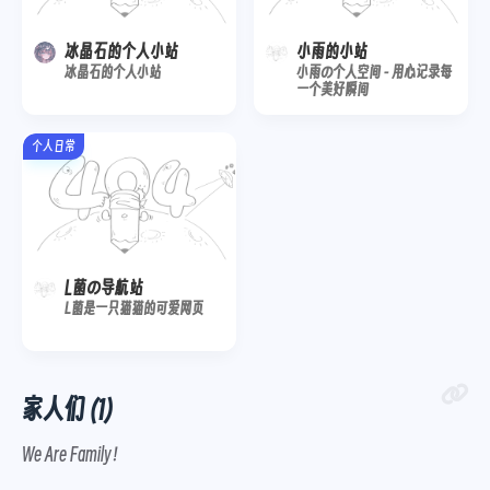
冰晶石的个人小站
小雨的小站
冰晶石的个人小站
小雨の个人空间 - 用心记录每
一个美好瞬间
个人日常
L菌の导航站
L菌是一只猫猫的可爱网页
家人们 (1)
We Are Family！