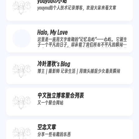
youyouの小站
youyou的个人技术记录博客，欢迎大家来看文章
Halo, My Love
这里是一座用文字堆砌的“记忆岛屿”——心屿。 它诞生
于一个平凡的日子，却承载了我们所有不平凡的瞬间。
初心：对抗时间的遗忘，珍藏爱的每一帧模样。在快节
奏的世界里，为我们的共同回忆辟一处慢放的桃花源。
内容
冷叶清秋's Blog
博主｜摄影师 记录生活｜用镜头捕捉少女最美瞬间
中文独立博客聚合列表
又一个聚合网站
空念文章
分享一些有趣的东西