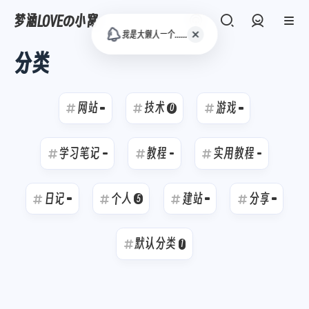
梦涵LOVEの小窝
我是大懒人一个......
登录
分类
网站
技术
游戏
0
学习笔记
教程
实用教程
日记
个人
建站
分
5
默认分类
1